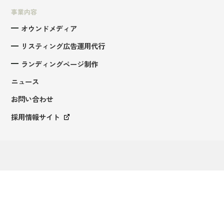
事業内容
オウンドメディア
リスティング広告運用代行
ランディングページ制作
ニュース
お問い合わせ
採用情報サイト
〒604-8175
京都市中京区円福寺町338
樋口・進和ビル6F