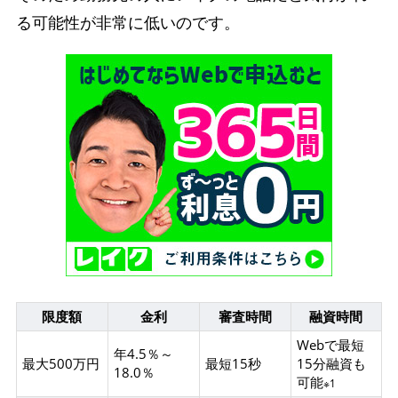
る可能性が非常に低いのです。
限度額
金利
審査時間
融資時間
Webで最短
年4.5％～
最大500万円
最短15秒
15分融資も
18.0％
可能
※1