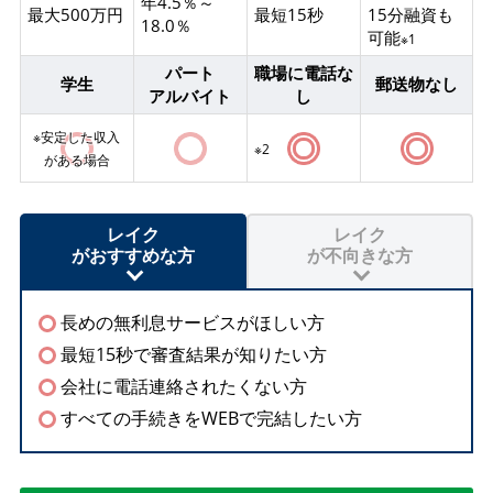
年4.5％～
最大500万円
最短15秒
15分融資も
18.0％
可能
※1
パート
職場に電話な
学生
郵送物なし
アルバイト
し
※安定した収入
※2
がある場合
レイク
レイク
がおすすめな方
が不向きな方
長めの無利息サービスがほしい方
最短15秒で審査結果が知りたい方
会社に電話連絡されたくない方
すべての手続きをWEBで完結したい方