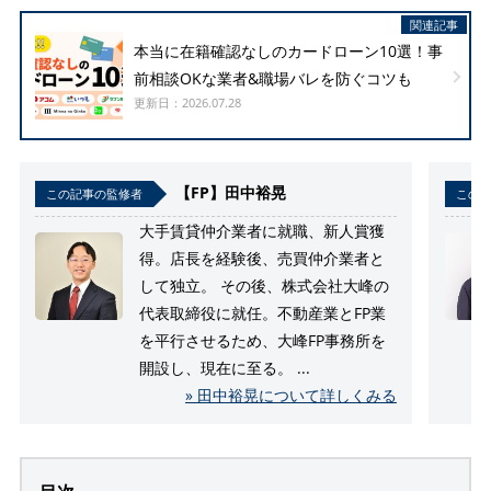
関連記事
本当に在籍確認なしのカードローン10選！事
前相談OKな業者&職場バレを防ぐコツも
更新日：2026.07.28
【FP】田中裕晃
この記事の監修者
この
大手賃貸仲介業者に就職、新人賞獲
得。店長を経験後、売買仲介業者と
して独立。 その後、株式会社大峰の
代表取締役に就任。不動産業とFP業
を平行させるため、大峰FP事務所を
開設し、現在に至る。 ...
» 田中裕晃について詳しくみる