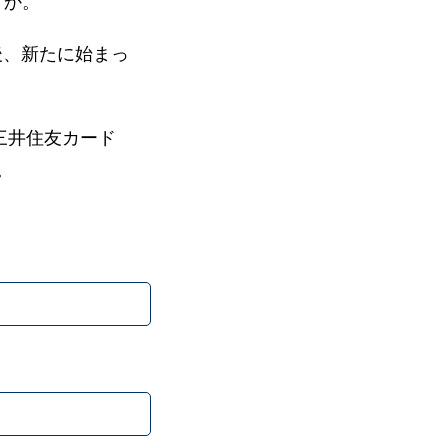
うか。
後、新たに始まっ
三井住友カード
。