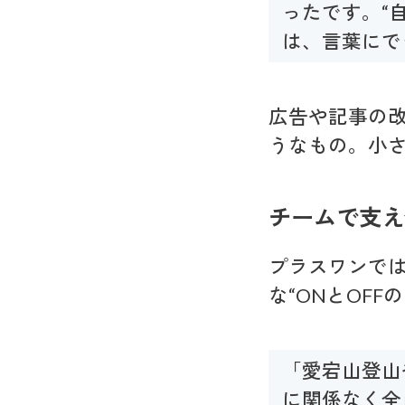
ったです。“
は、言葉にで
広告や記事の
うなもの。小
チームで支え
プラスワンで
な“ONとOF
「愛宕山登山
に関係なく全