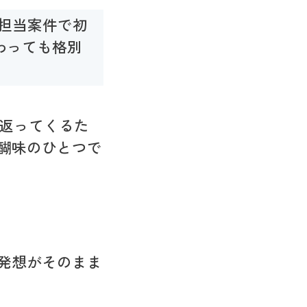
担当案件で初
わっても格別
て返ってくるた
醐味のひとつで
発想がそのまま