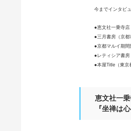
今までインタビ
●恵文社一乗寺店
●三月書房（京都
●京都マルイ期間
●レティシア書房
●本屋Title（東
恵文社一乗
『坐禅は心